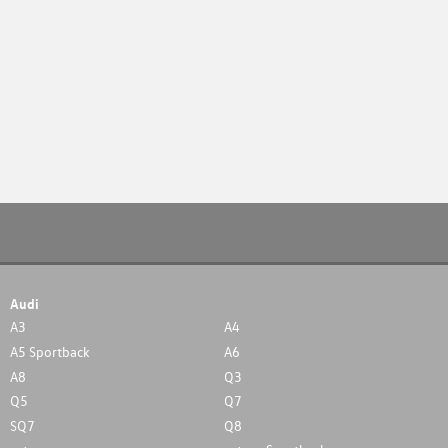
Audi
A3
A4
A5 Sportback
A6
A8
Q3
Q5
Q7
SQ7
Q8