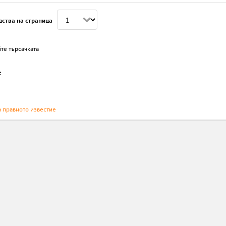
дства на страница
те търсачката
е
а правното известие