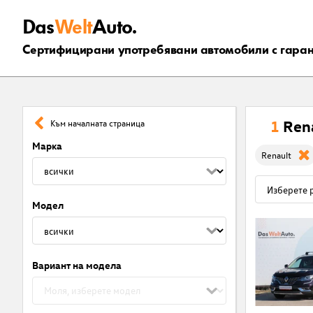
Das
Welt
Auto.
Сертифицирани употребявани автомобили с гара
1
Ren
Към началната страница
Марка
Renault
Модел
Вариант на модела