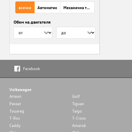
всички
Автоматик
Механична трансмисия
Обем на двигателя
Facebook
Volkswagen
Arteon
Golf
Passat
Tiguan
Touareg
Taigo
T-Roc
T-Cross
Caddy
Amarok