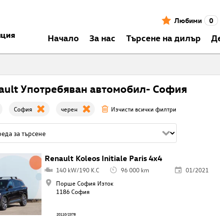
Любими
0
нция
Началo
За нас
Търсене на дилър
Д
ault Употребяван автомобил- София
София
черен
Изчисти всички филтри
Renault Koleos Initiale Paris 4x4
140 kW/190 K.C
96 000 km
01/2021
Порше София Изток
1186 София
20110/2378