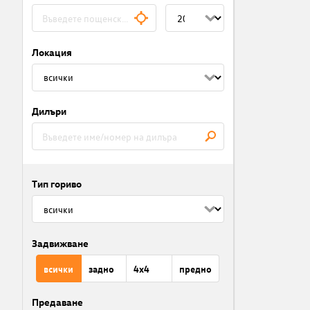
Локация
Дилъри
Тип гориво
Задвижване
всички
задно
4x4
предно
Предаване