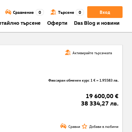
Вход
Сравнение
0
Търсене
0
етайлно търсене
Оферти
Das Blog и новини
Активирайте търсачката
Фиксиран обменен курс 1 € = 1.95583 лв.
19 600,00 €
38 334,27 лв.
Сравни
Добави в любими