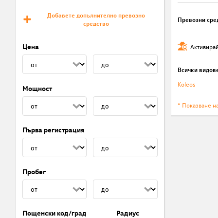
Добавете допълнително превозно
Превозни сре
средство
Цена
Активирай
Всички видов
Koleos
Мощност
* Показване н
Първа регистрация
Пробег
Пощенски код/град
Радиус