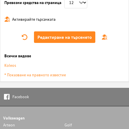
Превозни средства на страница
Активирайте търсачката
Редактиране на търсенето
Всички видове
Koleos
* Показване на правното известие
Facebook
Volkswagen
Arteon
Golf