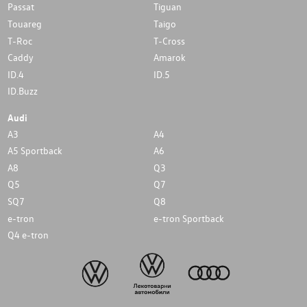
Passat
Tiguan
Touareg
Taigo
T-Roc
T-Cross
Caddy
Amarok
ID.4
ID.5
ID.Buzz
Audi
A3
A4
A5 Sportback
A6
A8
Q3
Q5
Q7
SQ7
Q8
e-tron
e-tron Sportback
Q4 e-tron