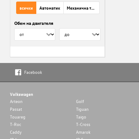
всички
Автоматик
Механична трансмисия
Обем на двигателя
Facebook
Volkswagen
Arteon
Golf
Passat
Tiguan
Touareg
Taigo
T-Roc
T-Cross
Caddy
Amarok