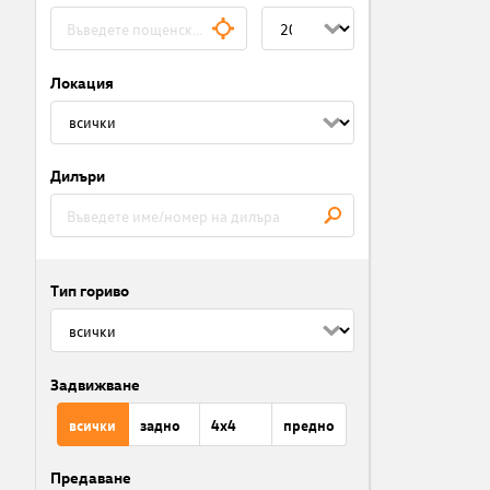
Локация
Дилъри
Тип гориво
Задвижване
всички
задно
4x4
предно
Предаване