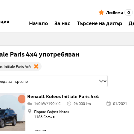
Любими
0
нция
Началo
За нас
Търсене на дилър
Д
iale Paris 4x4 употребяван
s Initiale Paris 4x4
Renault Koleos Initiale Paris 4x4
140 kW/190 K.C
96 000 km
01/2021
Порше София Изток
1186 София
20110/2378