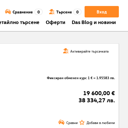
Вход
Сравнение
0
Търсене
0
етайлно търсене
Оферти
Das Blog и новини
Активирайте търсачката
Фиксиран обменен курс 1 € = 1.95583 лв.
19 600,00 €
38 334,27 лв.
Сравни
Добави в любими