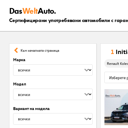
Das
Welt
Auto.
Сертифицирани употребявани автомобили с гара
1
Init
Към началната страница
Марка
Renault Koleo
Модел
Вариант на модела