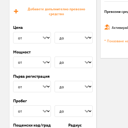
Добавете допълнително превозно
Превозни сре
средство
Цена
Активирай
* Показване н
Мощност
Първа регистрация
Пробег
Пощенски код/град
Радиус