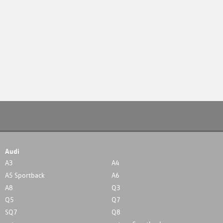
Audi
A3
A4
A5 Sportback
A6
A8
Q3
Q5
Q7
SQ7
Q8