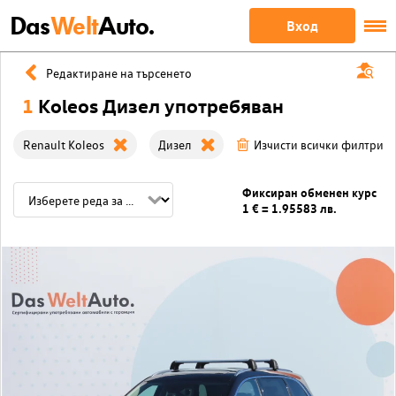
Das
Welt
Auto.
Вход
Редактиране на търсенето
1
Koleos Дизел употребяван
Renault Koleos
Дизел
Изчисти всички филтри
Фиксиран обменен курс
1 € = 1.95583 лв.