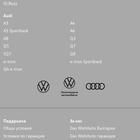
ID.Buzz
Audi
A3
A4
A5 Sportback
A6
A8
Q3
Q5
Q7
SQ7
Q8
e-tron
e-tron Sportback
Q4 e-tron
Поддръжка
За нас
Общи условия
Das WeltAuto България
Условия по гаранция
Das WeltAuto гаранция