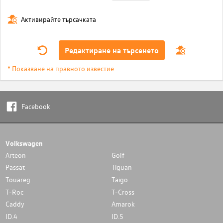
Активирайте търсачката
Редактиране на търсенето
* Показване на правното известие
Facebook
Volkswagen
Arteon
Golf
Passat
Tiguan
Touareg
Taigo
T-Roc
T-Cross
Caddy
Amarok
ID.4
ID.5