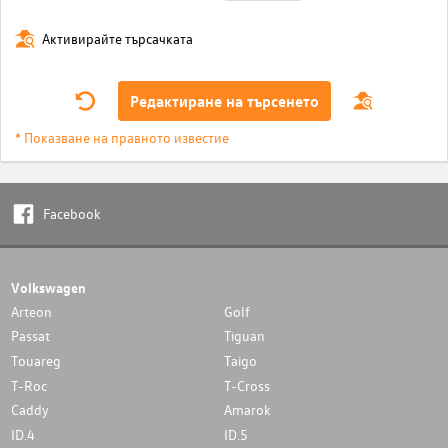
Активирайте търсачката
Редактиране на търсенето
* Показване на правното известие
Facebook
Volkswagen
Arteon
Golf
Passat
Tiguan
Touareg
Taigo
T-Roc
T-Cross
Caddy
Amarok
ID.4
ID.5