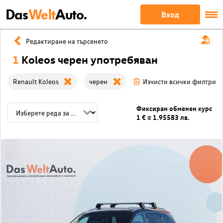
Das
Welt
Auto.
Вход
Редактиране на търсенето
1
Koleos черен употребяван
Renault Koleos
черен
Изчисти всички филтри
Фиксиран обменен курс
1 € = 1.95583 лв.