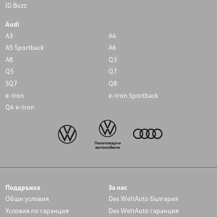
ID.Buzz
Audi
A3
A4
A5 Sportback
A6
A8
Q3
Q5
Q7
SQ7
Q8
e-tron
e-tron Sportback
Q4 e-tron
Поддръжка
За нас
Общи условия
Das WeltAuto България
Условия по гаранция
Das WeltAuto гаранция