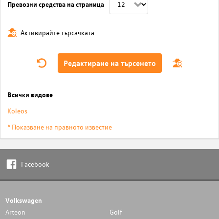
Превозни средства на страница
Активирайте търсачката
Редактиране на търсенето
Всички видове
Koleos
* Показване на правното известие
Facebook
Volkswagen
Arteon
Golf