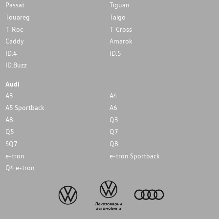
Passat
Tiguan
Touareg
Taigo
T-Roc
T-Cross
Caddy
Amarok
ID.4
ID.5
ID.Buzz
Audi
A3
A4
A5 Sportback
A6
A8
Q3
Q5
Q7
SQ7
Q8
e-tron
e-tron Sportback
Q4 e-tron