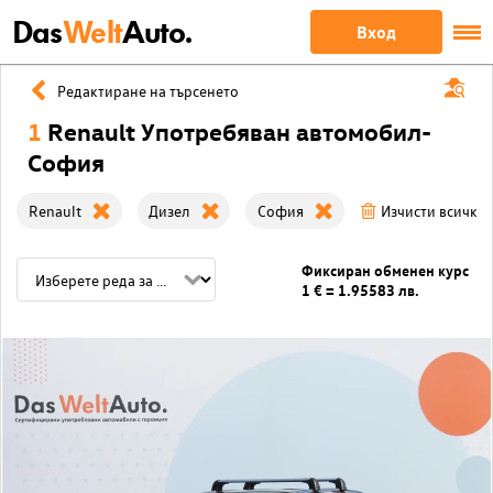
Das
Welt
Auto.
Вход
Редактиране на търсенето
1
Renault Употребяван автомобил-
София
Renault
Дизел
София
Изчисти всички
Фиксиран обменен курс
1 € = 1.95583 лв.