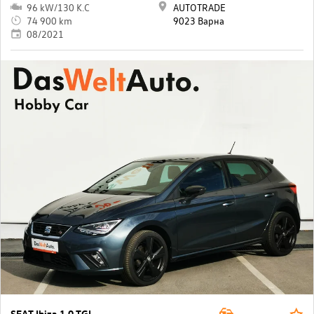
96 kW/130 K.C
AUTOTRADE
74 900 km
9023 Варна
08/2021
SEAT Ibiza 1.0 TGI