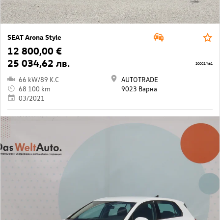
SEAT Arona Style
12 800,00 €
25 034,62 лв.
20002/461
66 kW/89 K.C
AUTOTRADE
68 100 km
9023 Варна
03/2021