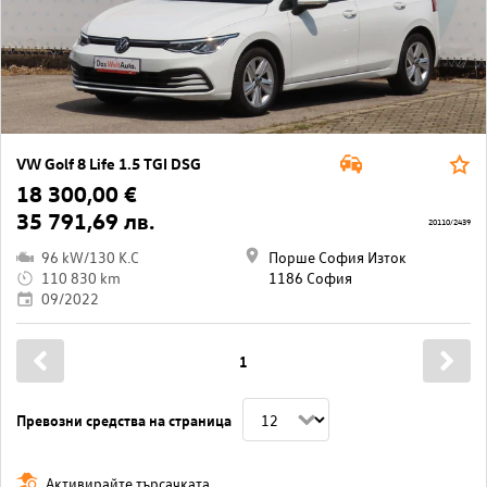
VW Golf 8 Life 1.5 TGI DSG
18 300,00 €
35 791,69 лв.
20110/2439
96 kW/130 K.C
Порше София Изток
110 830 km
1186 София
09/2022
1
Превозни средства на страница
Активирайте търсачката