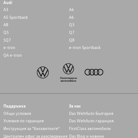
Audi
A3
A4
A5 Sportback
A6
A8
Q3
Q5
Q7
SQ7
Q8
e-tron
e-tron Sportback
Q4 e-tron
Поддръжка
За нас
Общи условия
Das WeltAuto България
Условия по гаранция
Das WeltAuto гаранция
Инструкция за “бисквитките”
FirstClass автомобили
Централен офис за разследвания
Das Blog и новини