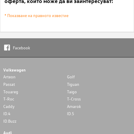
оферта, които може да ви заинтересуват:
* Показване на правното известие
Facebook
Volkswagen
Arteon
Golf
Passat
Tiguan
Touareg
Taigo
T-Roc
T-Cross
Caddy
Amarok
ID.4
ID.5
ID.Buzz
Audi