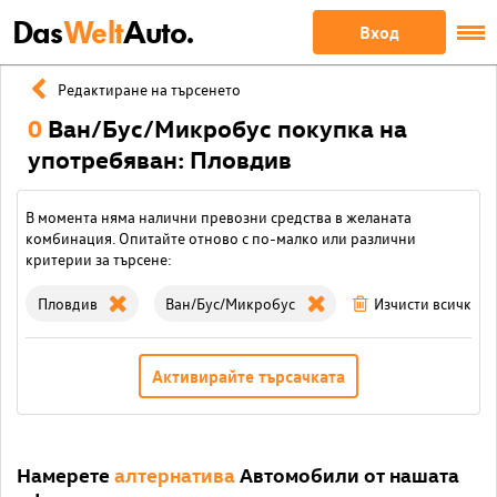
Das
Welt
Auto.
Вход
Редактиране на търсенето
0
Ван/Бус/Микробус покупка на
употребяван: Пловдив
В момента няма налични превозни средства в желаната
комбинация. Опитайте отново с по-малко или различни
критерии за търсене:
Пловдив
Ван/Бус/Микробус
Изчисти всички 
Активирайте търсачката
Намерете
алтернатива
Автомобили от нашата