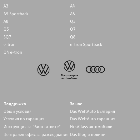
A3
A4
A5 Sportback
A6
A8
Q3
Q5
Q7
SQ7
Q8
e-tron
e-tron Sportback
Q4 e-tron
Поддръжка
За нас
Общи условия
Das WeltAuto България
Условия по гаранция
Das WeltAuto гаранция
Инструкция за “бисквитките”
FirstClass автомобили
Централен офис за разследвания
Das Blog и новини