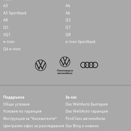
A3
A4
A5 Sportback
A6
A8
Q3
Q5
Q7
SQ7
Q8
e-tron
e-tron Sportback
Q4 e-tron
Поддръжка
За нас
Общи условия
Das WeltAuto България
Условия по гаранция
Das WeltAuto гаранция
Инструкция за “бисквитките”
FirstClass автомобили
Централен офис за разследвания
Das Blog и новини