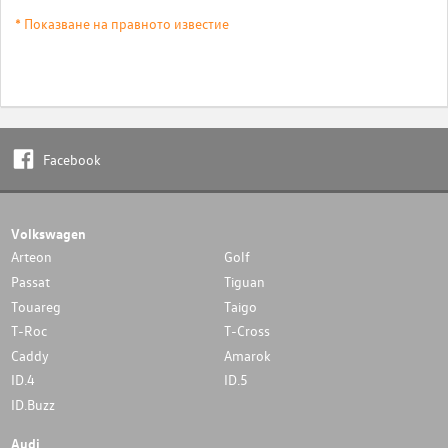
* Показване на правното известие
Facebook
Volkswagen
Arteon
Golf
Passat
Tiguan
Touareg
Taigo
T-Roc
T-Cross
Caddy
Amarok
ID.4
ID.5
ID.Buzz
Audi