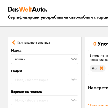
Das
Welt
Auto.
Сертифицирани употребявани автомобили с гара
0
Упо
Към началната страница
Марка
В момента ня
малко или ра
бял
Модел
Намерет
Вариант на модела
* Показване н