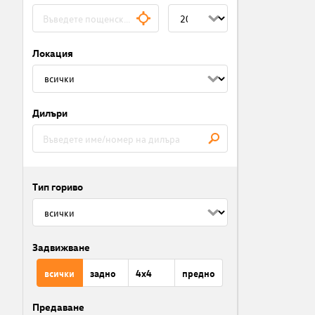
Локация
Дилъри
Тип гориво
Задвижване
всички
задно
4x4
предно
Предаване