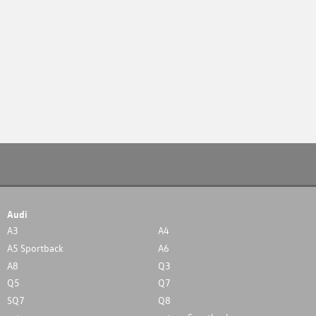
Audi
A3
A4
A5 Sportback
A6
A8
Q3
Q5
Q7
SQ7
Q8