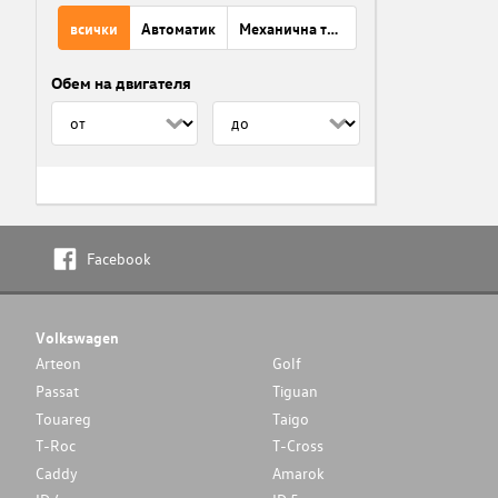
всички
Автоматик
Механична трансмисия
Обем на двигателя
Facebook
Volkswagen
Arteon
Golf
Passat
Tiguan
Touareg
Taigo
T-Roc
T-Cross
Caddy
Amarok