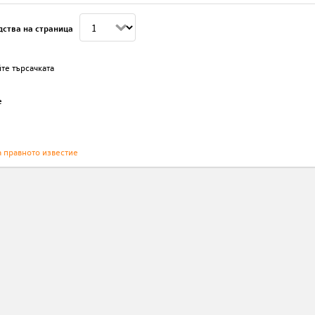
дства на страница
те търсачката
е
а правното известие