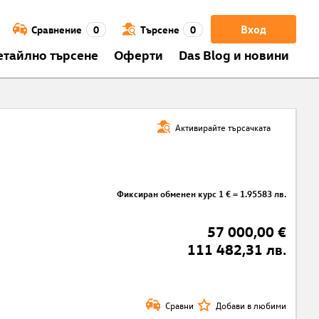
Вход
Сравнение
0
Търсене
0
етайлно търсене
Оферти
Das Blog и новини
Активирайте търсачката
Фиксиран обменен курс 1 € = 1.95583 лв.
57 000,00 €
111 482,31 лв.
Сравни
Добави в любими