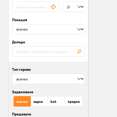
Локация
Дилъри
Тип гориво
Задвижване
всички
задно
4x4
предно
Предаване