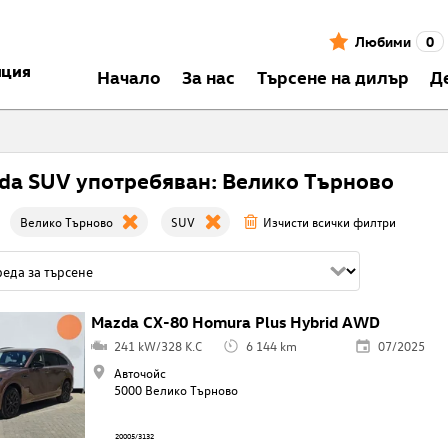
Любими
0
нция
Началo
За нас
Търсене на дилър
Д
da SUV употребяван: Велико Търново
Велико Търново
SUV
Изчисти всички филтри
Mazda CX-80 Homura Plus Hybrid AWD
241 kW/328 K.C
6 144 km
07/2025
Авточойс
5000 Велико Търново
20005/3132