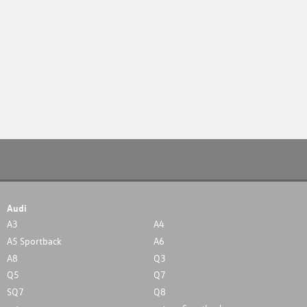
Audi
A3
A4
A5 Sportback
A6
A8
Q3
Q5
Q7
SQ7
Q8