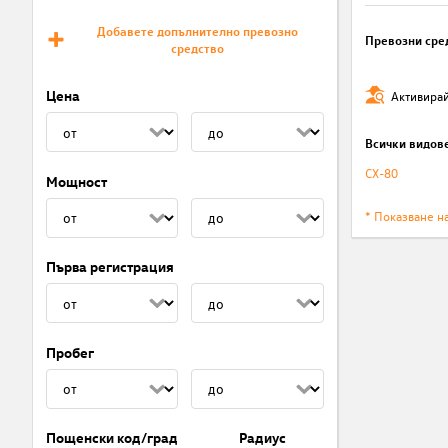
Добавете допълнително превозно
Превозни сре
средство
Цена
Активирай
Всички видов
CX-80
Мощност
* Показване н
Първа регистрация
Пробег
Пощенски код/град
Радиус