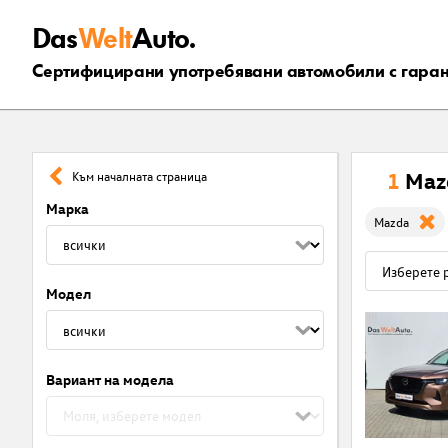
Das
Welt
Auto.
Сертифицирани употребявани автомобили с гара
1
Maz
Към началната страница
Марка
Mazda
Модел
Вариант на модела