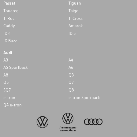
Passat
Tiguan
Touareg
Taigo
T-Roc
T-Cross
Caddy
Amarok
ID.4
ID.5
ID.Buzz
Audi
A3
A4
A5 Sportback
A6
A8
Q3
Q5
Q7
SQ7
Q8
e-tron
e-tron Sportback
Q4 e-tron