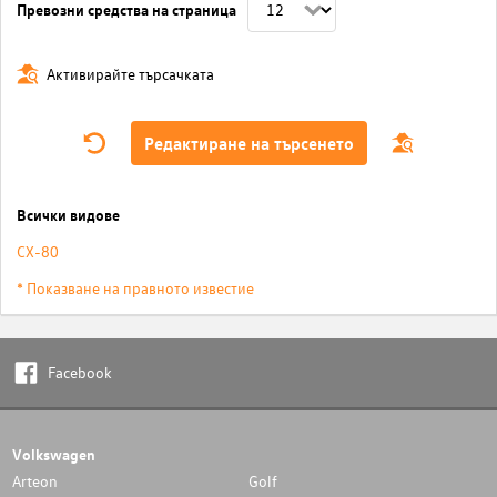
Превозни средства на страница
Активирайте търсачката
Редактиране на търсенето
Всички видове
CX-80
* Показване на правното известие
Facebook
Volkswagen
Arteon
Golf