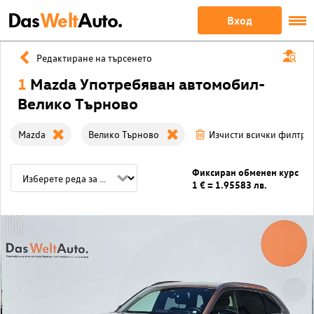
Das
Welt
Auto.
Вход
Редактиране на търсенето
1
Mazda Употребяван автомобил-
Велико Търново
Mazda
Велико Търново
Изчисти всички филтри
Фиксиран обменен курс
1 € = 1.95583 лв.