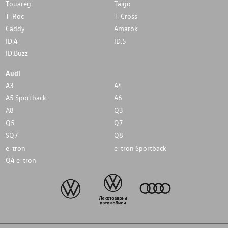
Touareg
Taigo
T-Roc
T-Cross
Caddy
Amarok
ID.4
ID.5
ID.Buzz
Audi
A3
A4
A5 Sportback
A6
A8
Q3
Q5
Q7
SQ7
Q8
e-tron
e-tron Sportback
Q4 e-tron