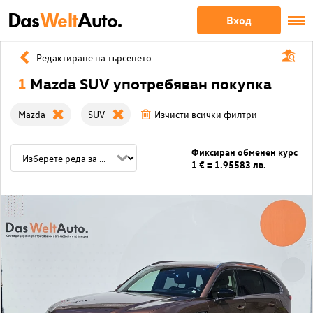
Das
Welt
Auto.
Вход
Редактиране на търсенето
1
Mazda SUV употребяван покупка
Mazda
SUV
Изчисти всички филтри
Фиксиран обменен курс
1 € = 1.95583 лв.