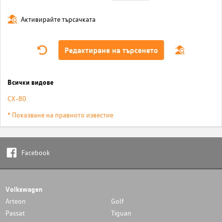
Активирайте търсачката
Редактиране на търсенето
Всички видове
CX-80
* Показване на правното известие
Facebook
Volkswagen
Arteon
Golf
Passat
Tiguan