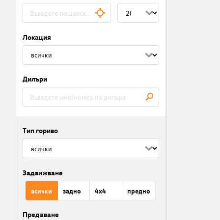
Локация
Дилъри
Тип гориво
Задвижване
всички
задно
4x4
предно
Предаване