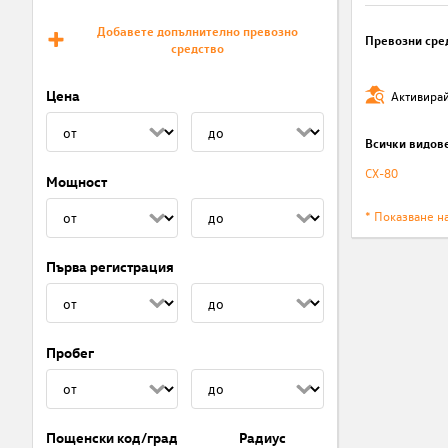
Добавете допълнително превозно
Превозни сре
средство
Цена
Активирай
Всички видов
CX-80
Мощност
* Показване н
Първа регистрация
Пробег
Пощенски код/град
Радиус