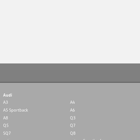
Audi
A3
A4
A5 Sportback
A6
A8
Q3
Q5
Q7
SQ7
Q8