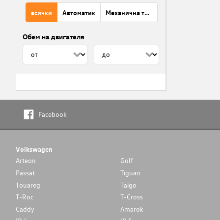
всички
Автоматик
Механична трансмисия
Обем на двигателя
Facebook
Volkswagen
Arteon
Golf
Passat
Tiguan
Touareg
Taigo
T-Roc
T-Cross
Caddy
Amarok