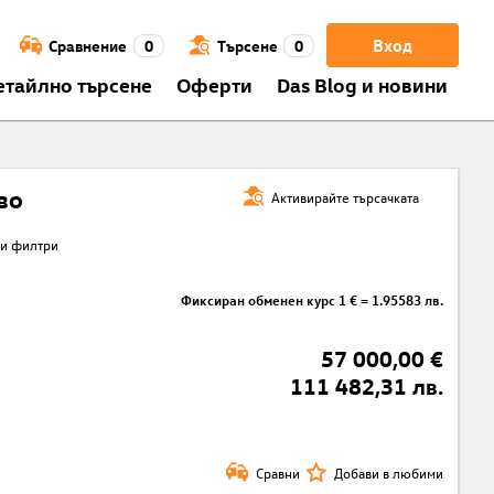
Вход
Сравнение
0
Търсене
0
етайлно търсене
Оферти
Das Blog и новини
во
Активирайте търсачката
ки филтри
Фиксиран обменен курс 1 € = 1.95583 лв.
57 000,00 €
111 482,31 лв.
Сравни
Добави в любими