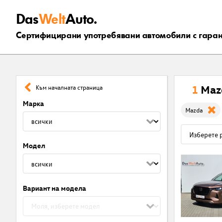
Das
Welt
Auto.
Сертифицирани употребявани автомобили с гара
1
Maz
Към началната страница
Марка
Mazda
Модел
Вариант на модела