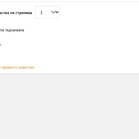
дства на страница
те търсачката
е
а правното известие