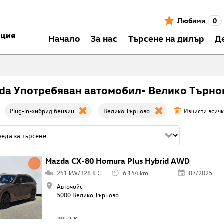
Любими
0
нция
Началo
За нас
Търсене на дилър
Д
da Употребяван автомобил- Велико Търно
Plug-in-хибрид бензин
Велико Търново
Изчисти всич
Mazda CX-80 Homura Plus Hybrid AWD
241 kW/328 K.C
6 144 km
07/2025
Авточойс
5000 Велико Търново
20005/3132