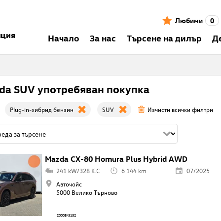
Любими
0
нция
Началo
За нас
Търсене на дилър
Д
da SUV употребяван покупка
Plug-in-хибрид бензин
SUV
Изчисти всички филтри
Mazda CX-80 Homura Plus Hybrid AWD
241 kW/328 K.C
6 144 km
07/2025
Авточойс
5000 Велико Търново
20005/3132