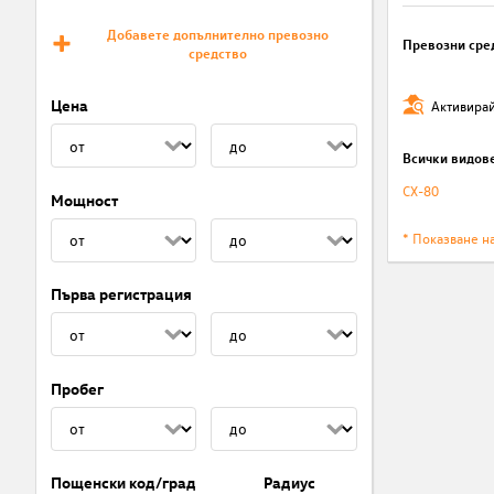
Добавете допълнително превозно
Превозни сре
средство
Цена
Активирай
Всички видов
CX-80
Мощност
* Показване н
Първа регистрация
Пробег
Пощенски код/град
Радиус