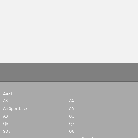
Audi
A3
A4
A5 Sportback
A6
A8
Q3
Q5
Q7
SQ7
Q8