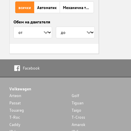
всички
Автоматик
Механична трансмисия
Обем на двигателя
Facebook
Volkswagen
Arteon
Golf
Passat
Tiguan
Touareg
Taigo
T-Roc
T-Cross
Caddy
Amarok