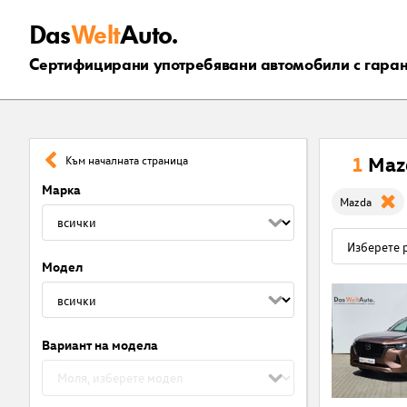
Das
Welt
Auto.
Сертифицирани употребявани автомобили с гара
1
Maz
Към началната страница
Марка
Mazda
Модел
Вариант на модела