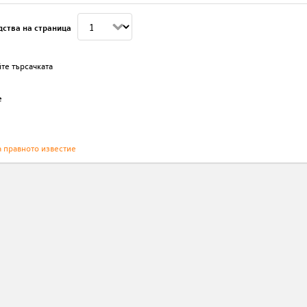
дства на страница
те търсачката
е
а правното известие