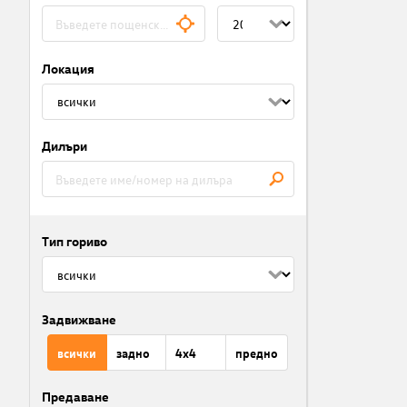
Локация
Дилъри
Тип гориво
Задвижване
всички
задно
4x4
предно
Предаване