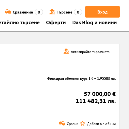
Вход
Сравнение
0
Търсене
0
етайлно търсене
Оферти
Das Blog и новини
Активирайте търсачката
Фиксиран обменен курс 1 € = 1.95583 лв.
57 000,00 €
111 482,31 лв.
Сравни
Добави в любими