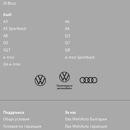
ID.Buzz
Audi
A3
A4
A5 Sportback
A6
A8
Q3
Q5
Q7
SQ7
Q8
e-tron
e-tron Sportback
Q4 e-tron
Поддръжка
За нас
Общи условия
Das WeltAuto България
Условия по гаранция
Das WeltAuto гаранция