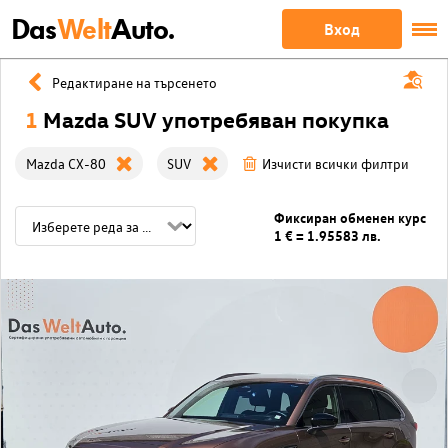
Das
Welt
Auto.
Вход
Редактиране на търсенето
1
Mazda SUV употребяван покупка
Mazda CX-80
SUV
Изчисти всички филтри
Фиксиран обменен курс
1 € = 1.95583 лв.