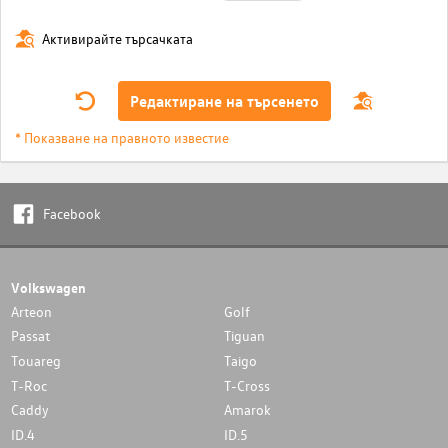
Активирайте търсачката
Редактиране на търсенето
* Показване на правното известие
Facebook
Volkswagen
Arteon
Golf
Passat
Tiguan
Touareg
Taigo
T-Roc
T-Cross
Caddy
Amarok
ID.4
ID.5