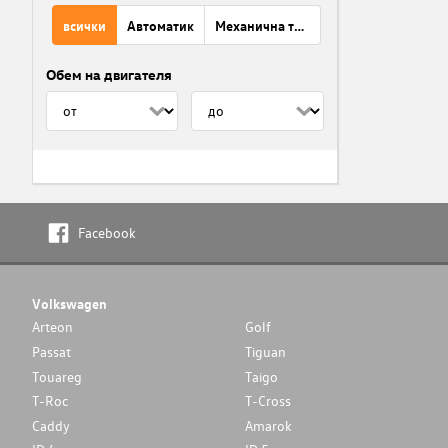
всички
Автоматик
Механична трансмисия
Обем на двигателя
Facebook
Volkswagen
Arteon
Golf
Passat
Tiguan
Touareg
Taigo
T-Roc
T-Cross
Caddy
Amarok