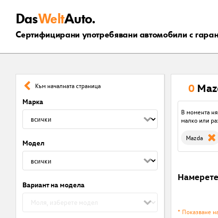
Das
Welt
Auto.
Сертифицирани употребявани автомобили с гара
0
Maz
Към началната страница
Марка
В момента ня
малко или ра
Mazda
Модел
Намерет
Вариант на модела
* Показване н