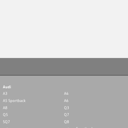
Audi
A3
A4
A5 Sportback
A6
A8
Q3
Q5
Q7
SQ7
Q8