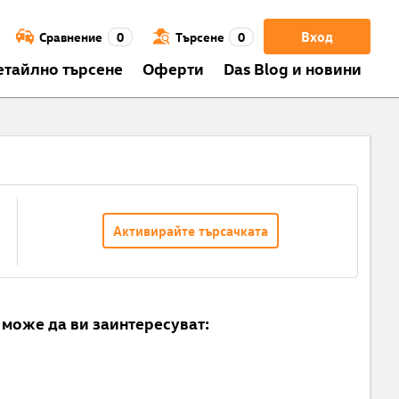
Вход
Сравнение
0
Търсене
0
етайлно търсене
Оферти
Das Blog и новини
Активирайте търсачката
може да ви заинтересуват: