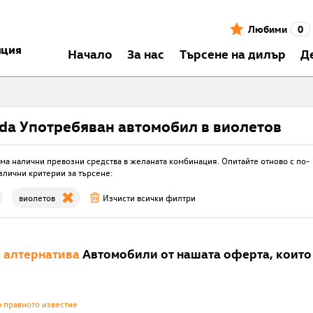
Любими
0
нция
Началo
За нас
Търсене на дилър
Д
da Употребяван автомобил в виолетов
ма налични превозни средства в желаната комбинация. Опитайте отново с по-
злични критерии за търсене:
виолетов
Изчисти всички филтри
е
алтернатива
Автомобили от нашата оферта, които 
а правното известие