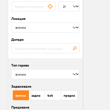
Локация
Дилъри
Тип гориво
Задвижване
всички
задно
4x4
предно
Предаване