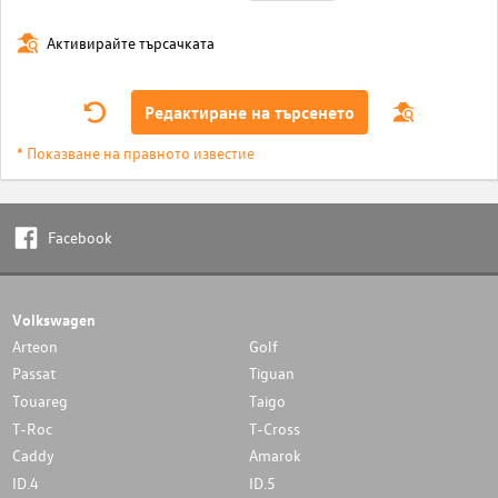
Активирайте търсачката
Редактиране на търсенето
* Показване на правното известие
Facebook
Volkswagen
Arteon
Golf
Passat
Tiguan
Touareg
Taigo
T-Roc
T-Cross
Caddy
Amarok
ID.4
ID.5