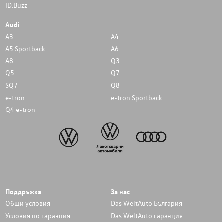
ID.Buzz
Audi
A3
A4
A5 Sportback
A6
A8
Q3
Q5
Q7
SQ7
Q8
e-tron
e-tron Sportback
Q4 e-tron
Поддръжка
За нас
Общи условия
Das WeltAuto България
Условия по гаранция
Das WeltAuto гаранция