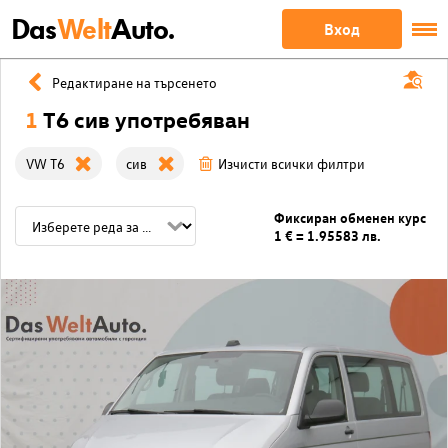
Das
Welt
Auto.
Вход
Редактиране на търсенето
1
T6 сив употребяван
VW T6
сив
Изчисти всички филтри
Фиксиран обменен курс
1 € = 1.95583 лв.