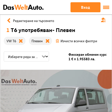
Das
Welt
Auto.
Вход
Редактиране на търсенето
1
T6 употребяван- Плевен
VW T6
Плевен
Изчисти всички филтри
Фиксиран обменен курс
1 € = 1.95583 лв.