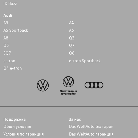
ID.Buzz
Audi
A3
A4
A5 Sportback
A6
A8
Q3
Q5
Q7
SQ7
Q8
e-tron
e-tron Sportback
Q4 e-tron
Поддръжка
За нас
Общи условия
Das WeltAuto България
Условия по гаранция
Das WeltAuto гаранция