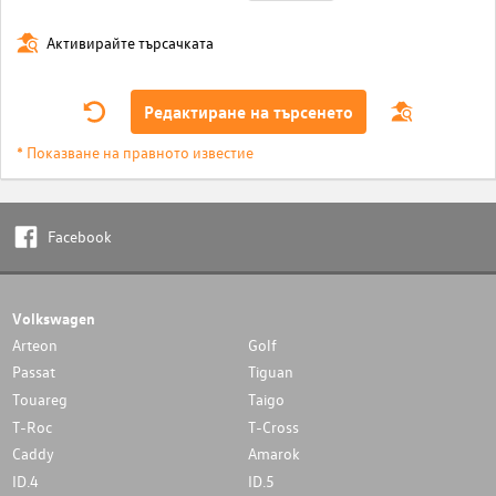
Активирайте търсачката
Редактиране на търсенето
* Показване на правното известие
Facebook
Volkswagen
Arteon
Golf
Passat
Tiguan
Touareg
Taigo
T-Roc
T-Cross
Caddy
Amarok
ID.4
ID.5