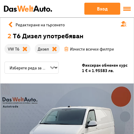
Das
Welt
Auto.
Вход
Редактиране на търсенето
2
T6 Дизел употребяван
VW T6
Дизел
Изчисти всички филтри
Фиксиран обменен курс
1 € = 1.95583 лв.