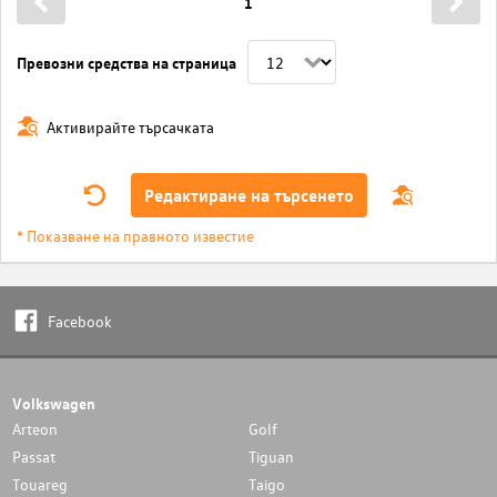
1
Превозни средства на страница
Активирайте търсачката
Редактиране на търсенето
* Показване на правното известие
Facebook
Volkswagen
Arteon
Golf
Passat
Tiguan
Touareg
Taigo