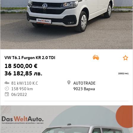
VW T6.1 Furgon KR 2.0 TDI
18 500,00 €
36 182,85 лв.
20002/441
81 kW/110 K.C
AUTOTRADE
158 950 km
9023 Варна
06/2022