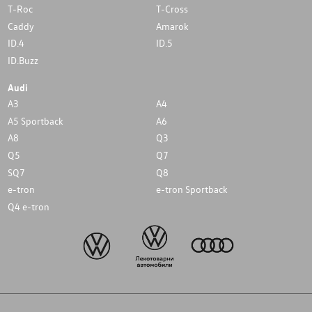
T-Roc
T-Cross
Caddy
Amarok
ID.4
ID.5
ID.Buzz
Audi
A3
A4
A5 Sportback
A6
A8
Q3
Q5
Q7
SQ7
Q8
e-tron
e-tron Sportback
Q4 e-tron