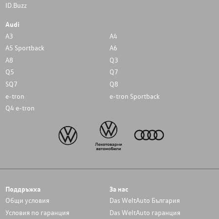
ID.Buzz
Audi
A3
A4
A5 Sportback
A6
A8
Q3
Q5
Q7
SQ7
Q8
e-tron
e-tron Sportback
Q4 e-tron
Поддръжка
За нас
Общи условия
Das WeltAuto България
Условия по гаранция
Das WeltAuto гаранция