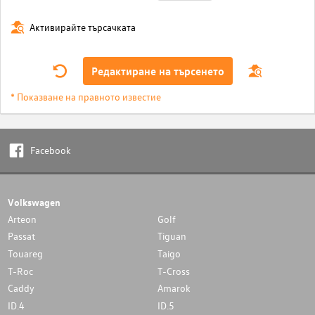
Активирайте търсачката
Редактиране на търсенето
* Показване на правното известие
Facebook
Volkswagen
Arteon
Golf
Passat
Tiguan
Touareg
Taigo
T-Roc
T-Cross
Caddy
Amarok
ID.4
ID.5