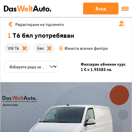
Das
Welt
Auto.
Вход
Редактиране на търсенето
1
T6 бял употребяван
VW T6
бял
Изчисти всички филтри
Фиксиран обменен курс
1 € = 1.95583 лв.