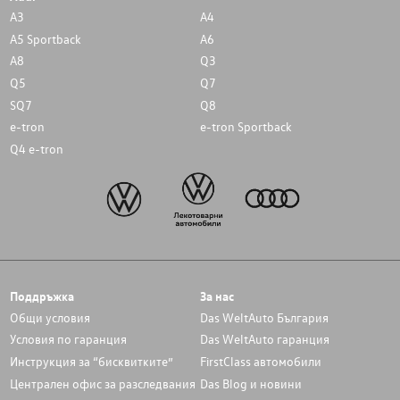
A3
A4
A5 Sportback
A6
A8
Q3
Q5
Q7
SQ7
Q8
e-tron
e-tron Sportback
Q4 e-tron
Поддръжка
За нас
Общи условия
Das WeltAuto България
Условия по гаранция
Das WeltAuto гаранция
Инструкция за “бисквитките”
FirstClass автомобили
Централен офис за разследвания
Das Blog и новини