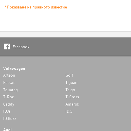
* Показване на правното известие
Facebook
Volkswagen
Arteon
Golf
Passat
Tiguan
Touareg
Taigo
T-Roc
T-Cross
Caddy
Amarok
ID.4
ID.5
ID.Buzz
Audi