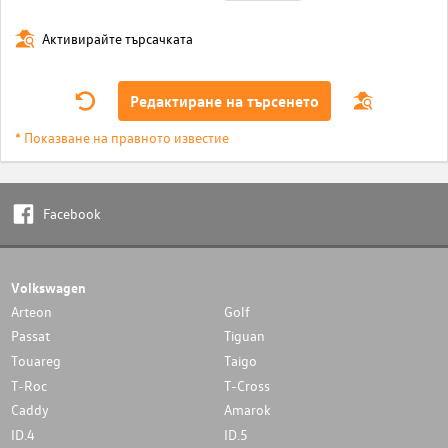
Активирайте търсачката
Редактиране на търсенето
* Показване на правното известие
Facebook
Volkswagen
Arteon
Golf
Passat
Tiguan
Touareg
Taigo
T-Roc
T-Cross
Caddy
Amarok
ID.4
ID.5