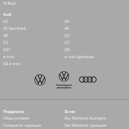
ID.Buzz
Audi
A3
A4
A5 Sportback
A6
A8
Q3
Q5
Q7
SQ7
Q8
e-tron
e-tron Sportback
Q4 e-tron
Поддръжка
За нас
Общи условия
Das WeltAuto България
Условия по гаранция
Das WeltAuto гаранция