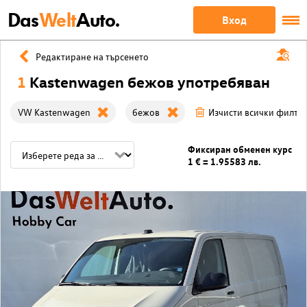
Das
Welt
Auto.
Вход
Редактиране на търсенето
1
Kastenwagen бежов употребяван
VW Kastenwagen
бежов
Изчисти всички филтр
Фиксиран обменен курс
1 € = 1.95583 лв.