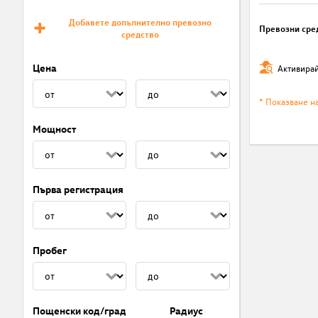
Добавете допълнително превозно
Превозни сре
средство
Цена
Активирай
* Показване н
Мощност
Първа регистрация
Пробег
Пощенски код/град
Радиус