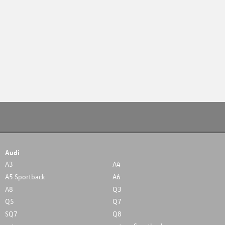
Audi
A3
A4
A5 Sportback
A6
A8
Q3
Q5
Q7
SQ7
Q8