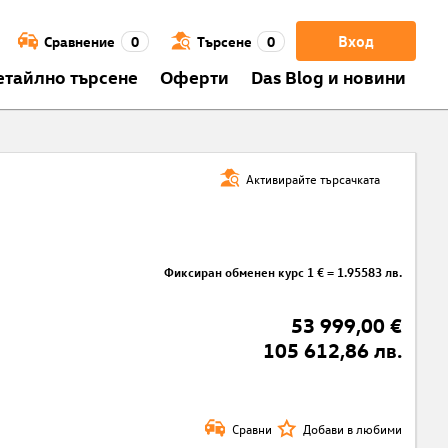
Вход
Сравнение
0
Търсене
0
етайлно търсене
Оферти
Das Blog и новини
Активирайте търсачката
Фиксиран обменен курс 1 € = 1.95583 лв.
53 999,00 €
105 612,86 лв.
Сравни
Добави в любими