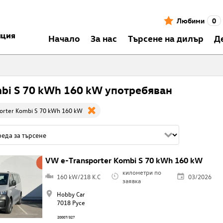
Любими
0
нция
Началo
За нас
Търсене на дилър
Д
bi S 70 kWh 160 kW употребяван
orter Kombi S 70 kWh 160 kW
VW e-Transporter Kombi S 70 kWh 160 kW
километри по
160 kW/218 K.C
03/2026
заявка
Hobby Car
7018 Русе
20007/327