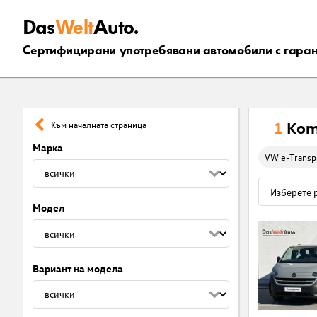
Das
Welt
Auto.
Сертифицирани употребявани автомобили с гара
1
Kom
Към началната страница
Марка
VW e-Transp
Модел
Вариант на модела