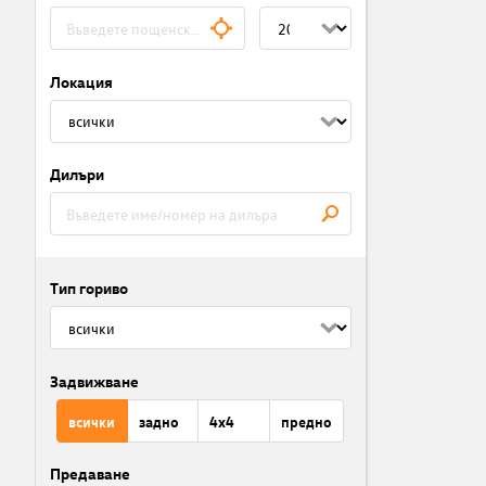
Локация
Дилъри
Тип гориво
Задвижване
всички
задно
4x4
предно
Предаване