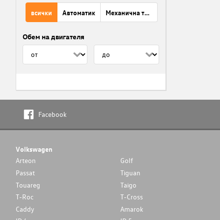
всички
Автоматик
Механична трансмисия
Обем на двигателя
Facebook
Volkswagen
Arteon
Golf
Passat
Tiguan
Touareg
Taigo
T-Roc
T-Cross
Caddy
Amarok