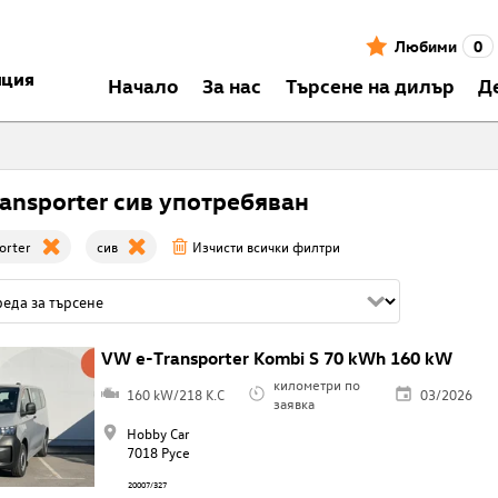
Любими
0
нция
Началo
За нас
Търсене на дилър
Д
ransporter сив употребяван
orter
сив
Изчисти всички филтри
VW e-Transporter Kombi S 70 kWh 160 kW
километри по
160 kW/218 K.C
03/2026
заявка
Hobby Car
7018 Русе
20007/327