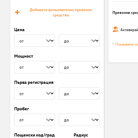
Добавете допълнително превозно
Превозни сре
средство
Цена
Активирай
* Показване н
Мощност
Първа регистрация
Пробег
Пощенски код/град
Радиус