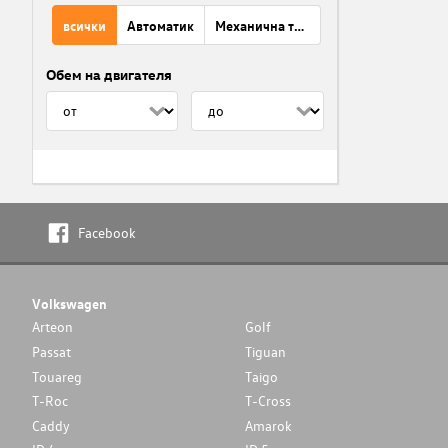
всички
Автоматик
Механична трансмисия
Обем на двигателя
Facebook
Volkswagen
Arteon
Golf
Passat
Tiguan
Touareg
Taigo
T-Roc
T-Cross
Caddy
Amarok