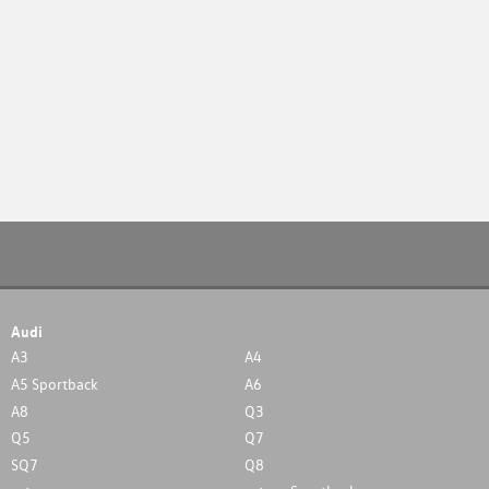
Audi
A3
A4
A5 Sportback
A6
A8
Q3
Q5
Q7
SQ7
Q8