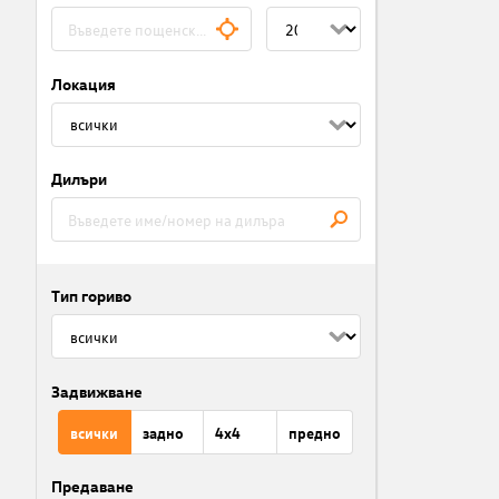
Локация
Дилъри
Тип гориво
Задвижване
всички
задно
4x4
предно
Предаване