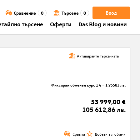
Вход
Сравнение
0
Търсене
0
етайлно търсене
Оферти
Das Blog и новини
Активирайте търсачката
Фиксиран обменен курс 1 € = 1.95583 лв.
53 999,00 €
105 612,86 лв.
Сравни
Добави в любими