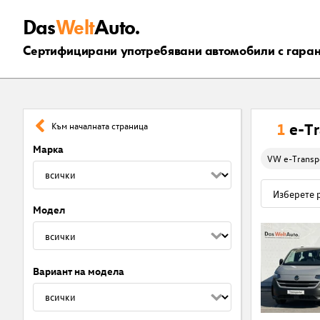
Das
Welt
Auto.
Сертифицирани употребявани автомобили с гара
1
e-T
Към началната страница
Марка
VW e-Transp
Модел
Вариант на модела