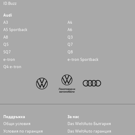
ID.Buzz
Audi
A3
A4
A5 Sportback
A6
A8
Q3
Q5
Q7
SQ7
Q8
e-tron
e-tron Sportback
Q4 e-tron
Поддръжка
За нас
Общи условия
Das WeltAuto България
Условия по гаранция
Das WeltAuto гаранция