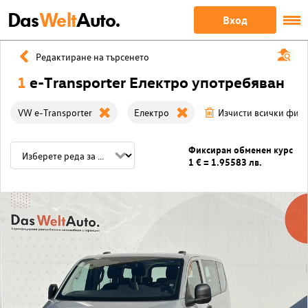
Das
Welt
Auto.
Вход
Редактиране на търсенето
1
e-Transporter Електро употребяван
VW e-Transporter
Електро
Изчисти всички фил
Фиксиран обменен курс
1 € = 1.95583 лв.