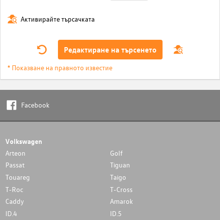
Активирайте търсачката
Редактиране на търсенето
* Показване на правното известие
Facebook
Volkswagen
Arteon
Golf
Passat
Tiguan
Touareg
Taigo
T-Roc
T-Cross
Caddy
Amarok
ID.4
ID.5