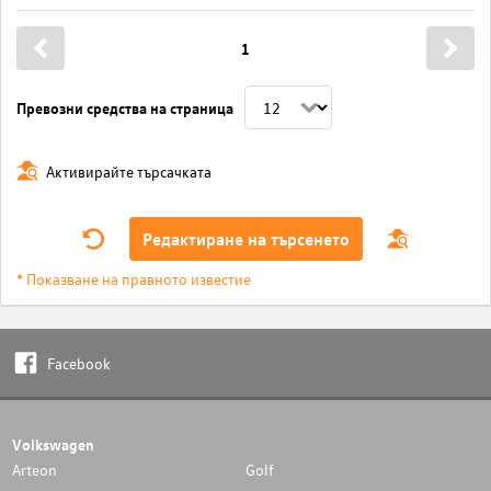
1
Превозни средства на страница
Активирайте търсачката
Редактиране на търсенето
* Показване на правното известие
Facebook
Volkswagen
Arteon
Golf