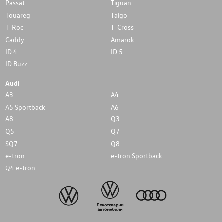
Passat
Tiguan
Touareg
Taigo
T-Roc
T-Cross
Caddy
Amarok
ID.4
ID.5
ID.Buzz
Audi
A3
A4
A5 Sportback
A6
A8
Q3
Q5
Q7
SQ7
Q8
e-tron
e-tron Sportback
Q4 e-tron