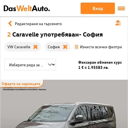
Das
Welt
Auto.
Вход
Редактиране на търсенето
2
Caravelle употребяван- София
VW Caravelle
София
Изчисти всички филтри
Фиксиран обменен курс
1 € = 1.95583 лв.
Оферта на седмицата