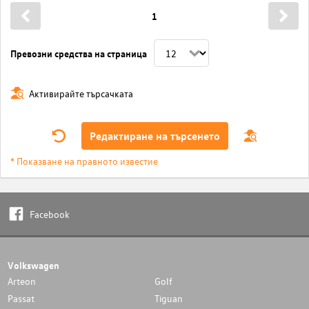
1
Превозни средства на страница
Активирайте търсачката
Редактиране на търсенето
* Показване на правното известие
Facebook
Volkswagen
Arteon
Golf
Passat
Tiguan