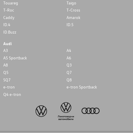
Touareg
Taigo
T-Roc
T-Cross
Caddy
Amarok
ID.4
ID.5
ID.Buzz
Audi
A3
A4
A5 Sportback
A6
A8
Q3
Q5
Q7
SQ7
Q8
e-tron
e-tron Sportback
Q4 e-tron