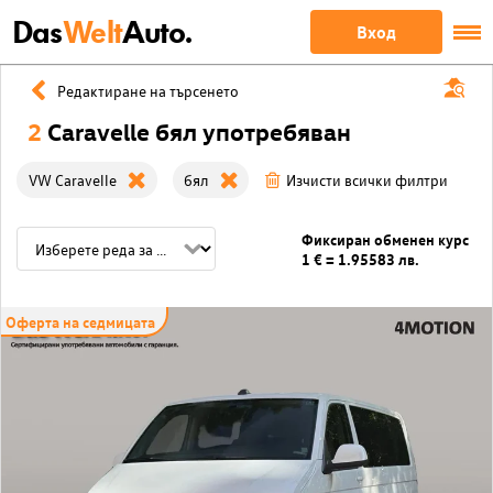
Das
Welt
Auto.
Вход
Редактиране на търсенето
2
Caravelle бял употребяван
VW Caravelle
бял
Изчисти всички филтри
Фиксиран обменен курс
1 € = 1.95583 лв.
Оферта на седмицата