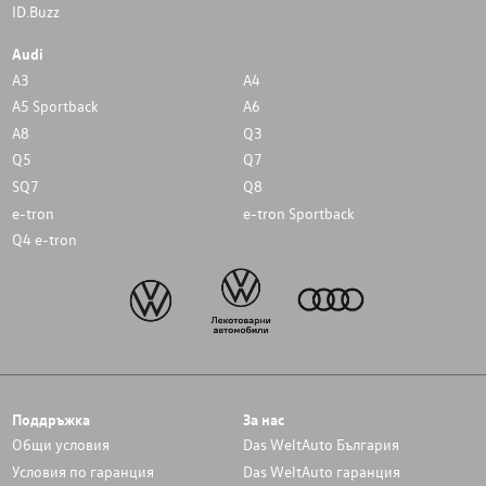
ID.Buzz
Audi
A3
A4
A5 Sportback
A6
A8
Q3
Q5
Q7
SQ7
Q8
e-tron
e-tron Sportback
Q4 e-tron
Поддръжка
За нас
Общи условия
Das WeltAuto България
Условия по гаранция
Das WeltAuto гаранция