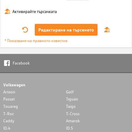
Активирайте търсачката
Редактиране на търсенето
* Показване на правното известие
Facebook
Volkswagen
Arteon
Golf
Passat
Tiguan
Touareg
Taigo
T-Roc
T-Cross
Caddy
Amarok
ID.4
ID.5