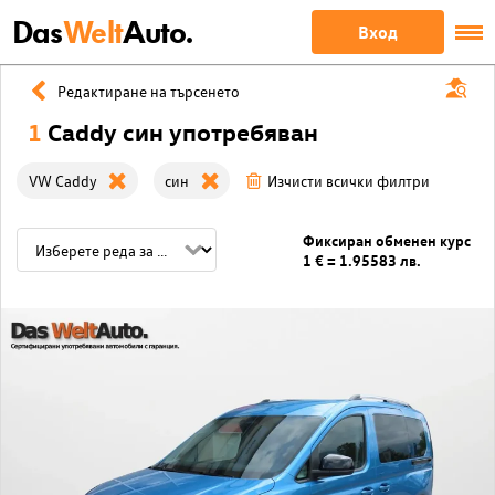
Das
Welt
Auto.
Вход
Редактиране на търсенето
1
Caddy син употребяван
VW Caddy
син
Изчисти всички филтри
Фиксиран обменен курс
1 € = 1.95583 лв.