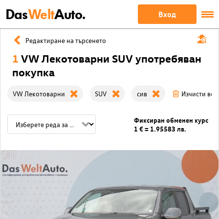
Das
Welt
Auto.
Вход
Редактиране на търсенето
1
VW Лекотоварни SUV употребяван
покупка
VW Лекотоварни
SUV
сив
Изчисти вси
Фиксиран обменен курс
1 € = 1.95583 лв.