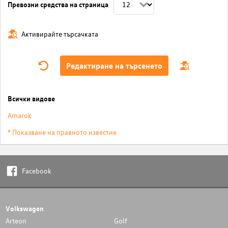
Превозни средства на страница
Активирайте търсачката
Редактиране на търсенето
Всички видове
Amarok
* Показване на правното известие
Facebook
Volkswagen
Arteon
Golf