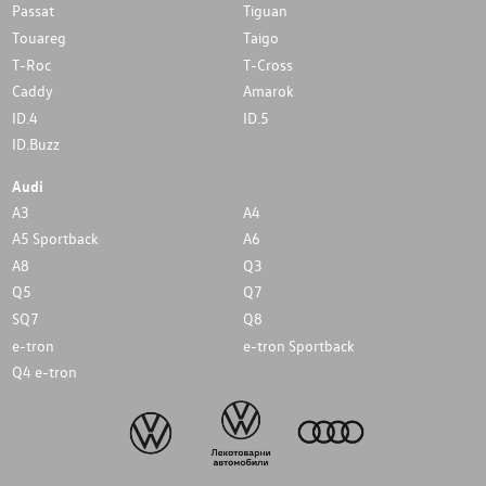
Passat
Tiguan
Touareg
Taigo
T-Roc
T-Cross
Caddy
Amarok
ID.4
ID.5
ID.Buzz
Audi
A3
A4
A5 Sportback
A6
A8
Q3
Q5
Q7
SQ7
Q8
e-tron
e-tron Sportback
Q4 e-tron