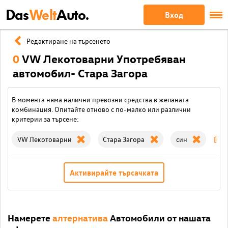
Das
Welt
Auto.
Вход
Редактиране на търсенето
0
VW Лекотоварни Употребяван
автомобил- Стара Загора
В момента няма налични превозни средства в желаната
комбинация. Опитайте отново с по-малко или различни
критерии за търсене:
VW Лекотоварни
Стара Загора
син
И
Активирайте търсачката
Намерете
алтернатива
Автомобили от нашата