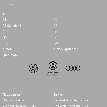
ID.Buzz
Audi
A3
A4
A5 Sportback
A6
A8
Q3
Q5
Q7
SQ7
Q8
e-tron
e-tron Sportback
Q4 e-tron
Поддръжка
За нас
Общи условия
Das WeltAuto България
Условия по гаранция
Das WeltAuto гаранция