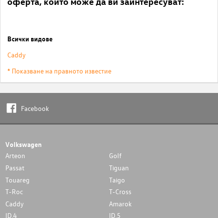
оферта, които може да ви заинтересуват:
Всички видове
Caddy
* Показване на правното известие
Facebook
Volkswagen
Arteon
Golf
Passat
Tiguan
Touareg
Taigo
T-Roc
T-Cross
Caddy
Amarok
ID.4
ID.5