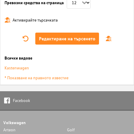
Превозни средства на страница
Активирайте търсачката
Редактиране на търсенето
Всички видове
Kastenwagen
* Показване на правното известие
Facebook
Volkswagen
Arteon
Golf