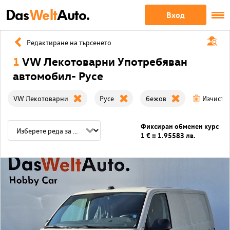
Das
Welt
Auto.
Вход
Редактиране на търсенето
1
VW Лекотоварни Употребяван
автомобил- Русе
VW Лекотоварни
Русе
бежов
Изчисти
Фиксиран обменен курс
1 € = 1.95583 лв.