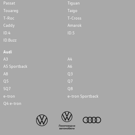
Passat
Tiguan
Touareg
Taigo
T-Roc
T-Cross
Caddy
Amarok
ID.4
ID.5
ID.Buzz
Audi
A3
A4
A5 Sportback
A6
A8
Q3
Q5
Q7
SQ7
Q8
e-tron
e-tron Sportback
Q4 e-tron