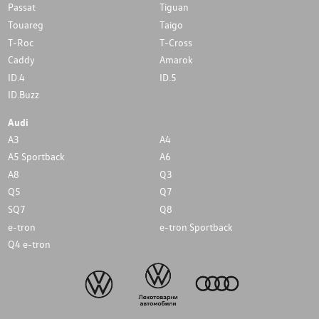
Passat
Tiguan
Touareg
Taigo
T-Roc
T-Cross
Caddy
Amarok
ID.4
ID.5
ID.Buzz
Audi
A3
A4
A5 Sportback
A6
A8
Q3
Q5
Q7
SQ7
Q8
e-tron
e-tron Sportback
Q4 e-tron