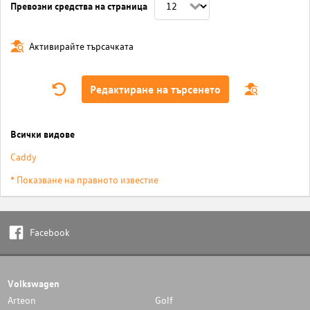
Превозни средства на страница
Активирайте търсачката
Редактиране на търсенето
Всички видове
Caddy
* Показване на правното известие
Facebook
Volkswagen
Arteon
Golf