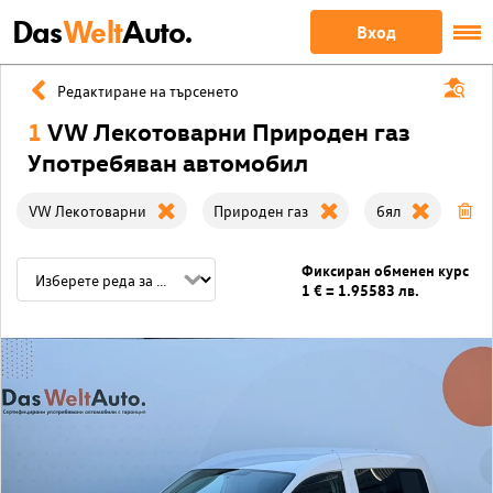
Das
Welt
Auto.
Вход
Редактиране на търсенето
1
VW Лекотоварни Природен газ
Употребяван автомобил
VW Лекотоварни
Природен газ
бял
Из
Фиксиран обменен курс
1 € = 1.95583 лв.