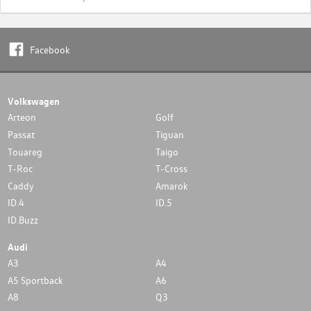
Facebook
Volkswagen
Arteon
Golf
Passat
Tiguan
Touareg
Taigo
T-Roc
T-Cross
Caddy
Amarok
ID.4
ID.5
ID.Buzz
Audi
A3
A4
A5 Sportback
A6
A8
Q3