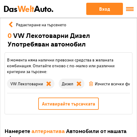
Das
Welt
Auto.
Вход
Редактиране на търсенето
0
VW Лекотоварни Дизел
Употребяван автомобил
В момента няма налични превозни средства в желаната
комбинация. Опитайте отново с по-малко или различни
критерии за търсене:
VW Лекотоварни
Дизел
Изчисти всички филт
Активирайте търсачката
Намерете
алтернатива
Автомобили от нашата