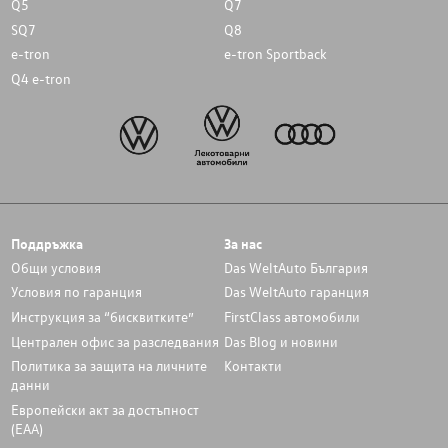
Q5
Q7
SQ7
Q8
e-tron
e-tron Sportback
Q4 e-tron
Поддръжка
За нас
Общи условия
Das WeltAuto България
Условия по гаранция
Das WeltAuto гаранция
Инструкция за “бисквитките”
FirstClass автомобили
Централен офис за разследвания
Das Blog и новини
Политика за защита на личните
Контакти
данни
Европейски акт за достъпност
(ЕАА)