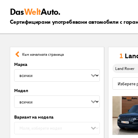
Das
Welt
Auto.
Сертифицирани употребявани автомобили с гара
1
Lan
Към началната страница
Марка
Land Rover
Модел
Вариант на модела