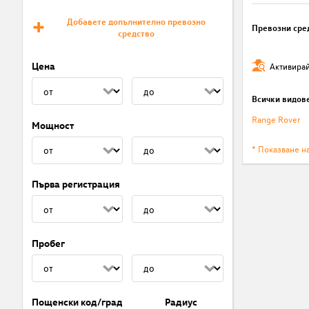
Добавете допълнително превозно
Превозни сре
средство
Цена
Активирай
Всички видов
Range Rover
Мощност
* Показване н
Първа регистрация
Пробег
Пощенски код/град
Радиус