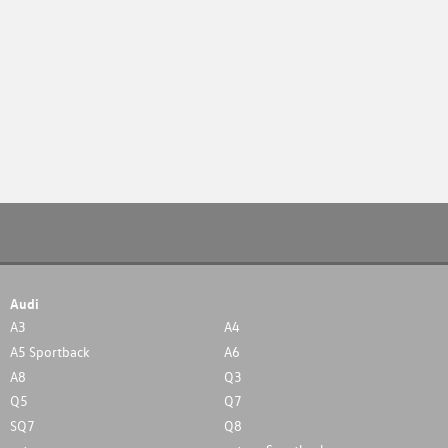
Audi
A3
A4
A5 Sportback
A6
A8
Q3
Q5
Q7
SQ7
Q8