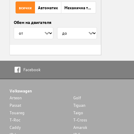
всички
Автоматик
Механична трансмисия
Обем на двигателя
Facebook
Volkswagen
Arteon
Golf
Passat
Tiguan
Touareg
Taigo
T-Roc
T-Cross
Caddy
Amarok