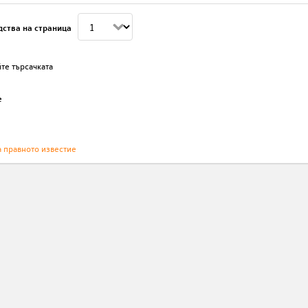
дства на страница
те търсачката
е
а правното известие