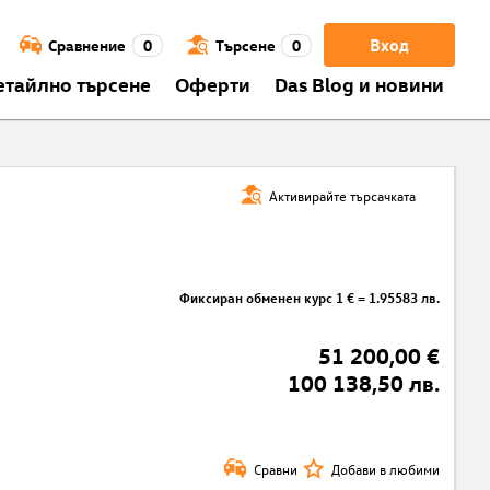
Вход
Сравнение
0
Търсене
0
етайлно търсене
Оферти
Das Blog и новини
Активирайте търсачката
Фиксиран обменен курс 1 € = 1.95583 лв.
51 200,00 €
100 138,50 лв.
Сравни
Добави в любими