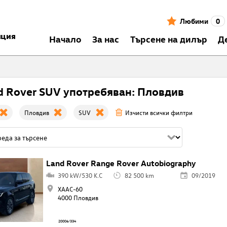
Любими
0
нция
Началo
За нас
Търсене на дилър
Д
d Rover SUV употребяван: Пловдив
Пловдив
SUV
Изчисти всички филтри
Land Rover Range Rover Autobiography
390 kW/530 K.C
82 500 km
09/2019
ХААС-60
4000 Пловдив
20006/334