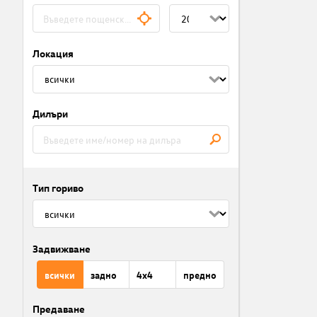
Локация
Дилъри
Тип гориво
Задвижване
всички
задно
4x4
предно
Предаване