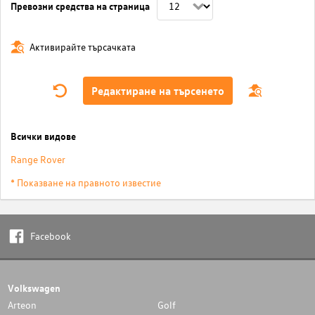
Превозни средства на страница
Активирайте търсачката
Редактиране на търсенето
Всички видове
Range Rover
* Показване на правното известие
Facebook
Volkswagen
Arteon
Golf