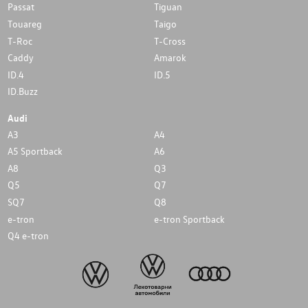
Passat
Tiguan
Touareg
Taigo
T-Roc
T-Cross
Caddy
Amarok
ID.4
ID.5
ID.Buzz
Audi
A3
A4
A5 Sportback
A6
A8
Q3
Q5
Q7
SQ7
Q8
e-tron
e-tron Sportback
Q4 e-tron