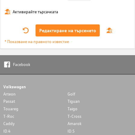
Активирайте търсачката
Редактиране на търсенето
* Показване на правното известие
Facebook
Volkswagen
Arteon
Golf
Passat
Tiguan
Touareg
Taigo
T-Roc
T-Cross
Caddy
Amarok
ID.4
ID.5