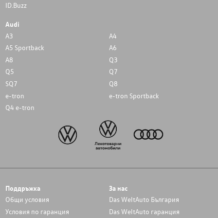
ID.Buzz
Audi
A3
A4
A5 Sportback
A6
A8
Q3
Q5
Q7
SQ7
Q8
e-tron
e-tron Sportback
Q4 e-tron
Поддръжка
За нас
Общи условия
Das WeltAuto България
Условия по гаранция
Das WeltAuto гаранция