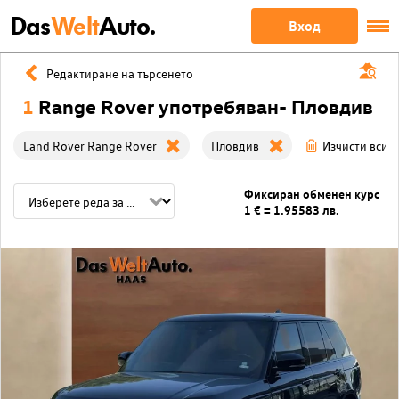
Das
Welt
Auto.
Вход
Редактиране на търсенето
1
Range Rover употребяван- Пловдив
Land Rover Range Rover
Пловдив
Изчисти всич
Фиксиран обменен курс
1 € = 1.95583 лв.