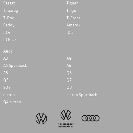
Passat
Tiguan
Touareg
Taigo
T-Roc
T-Cross
Caddy
Amarok
ID.4
ID.5
ID.Buzz
Audi
A3
A4
A5 Sportback
A6
A8
Q3
Q5
Q7
SQ7
Q8
e-tron
e-tron Sportback
Q4 e-tron