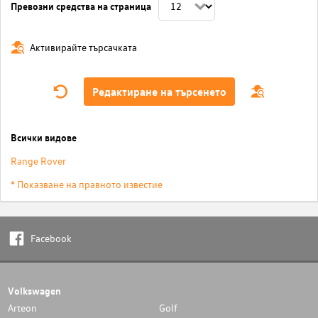
Превозни средства на страница
Активирайте търсачката
Редактиране на търсенето
Всички видове
Range Rover
* Показване на правното известие
Facebook
Volkswagen
Arteon
Golf