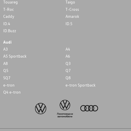
Touareg
Taigo
T-Roc
T-Cross
Caddy
Amarok
ID.4
ID.5
ID.Buzz
Audi
A3
A4
A5 Sportback
A6
A8
Q3
Q5
Q7
SQ7
Q8
e-tron
e-tron Sportback
Q4 e-tron