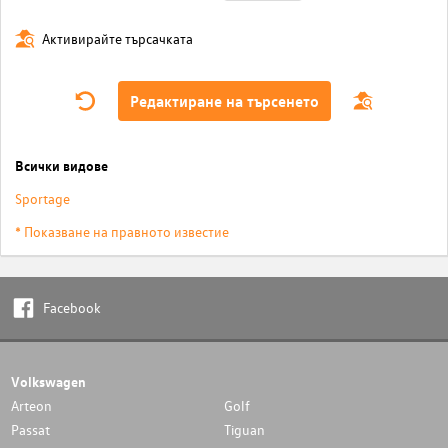
Активирайте търсачката
Редактиране на търсенето
Всички видове
Sportage
* Показване на правното известие
Facebook
Volkswagen
Arteon
Golf
Passat
Tiguan