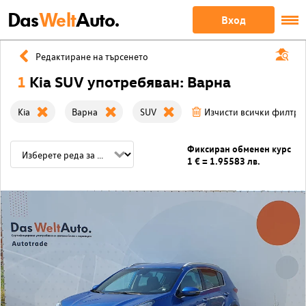
Das
Welt
Auto.
Вход
Редактиране на търсенето
1
Kia SUV употребяван: Варна
Kia
Варна
SUV
Изчисти всички филтри
Фиксиран обменен курс
1 € = 1.95583 лв.