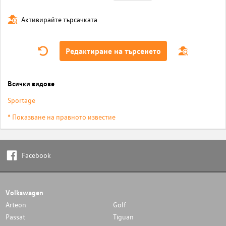
Активирайте търсачката
Редактиране на търсенето
Всички видове
Sportage
* Показване на правното известие
Facebook
Volkswagen
Arteon
Golf
Passat
Tiguan