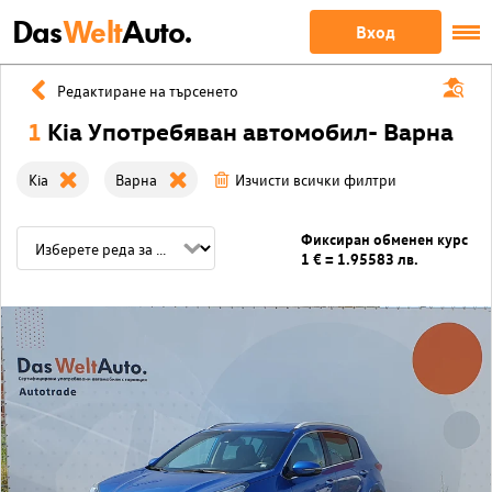
Das
Welt
Auto.
Вход
Редактиране на търсенето
1
Kia Употребяван автомобил- Варна
Kia
Варна
Изчисти всички филтри
Фиксиран обменен курс
1 € = 1.95583 лв.