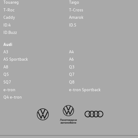
Touareg
Taigo
T-Roc
T-Cross
Caddy
Amarok
ID.4
ID.5
ID.Buzz
Audi
A3
A4
A5 Sportback
A6
A8
Q3
Q5
Q7
SQ7
Q8
e-tron
e-tron Sportback
Q4 e-tron