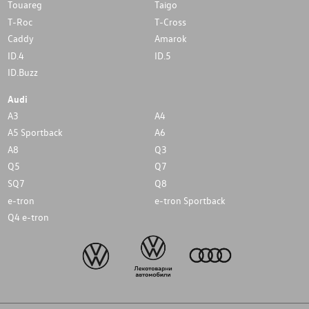
Touareg
Taigo
T-Roc
T-Cross
Caddy
Amarok
ID.4
ID.5
ID.Buzz
Audi
A3
A4
A5 Sportback
A6
A8
Q3
Q5
Q7
SQ7
Q8
e-tron
e-tron Sportback
Q4 e-tron