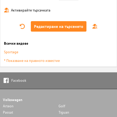
Активирайте търсачката
Редактиране на търсенето
Всички видове
Sportage
* Показване на правното известие
Facebook
Volkswagen
Arteon
Golf
Passat
Tiguan