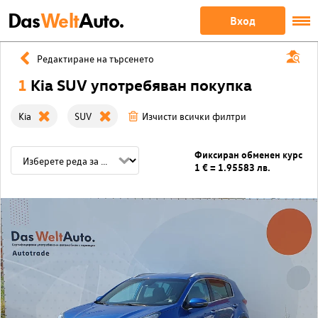
Das
Welt
Auto.
Вход
Редактиране на търсенето
1
Kia SUV употребяван покупка
Kia
SUV
Изчисти всички филтри
Фиксиран обменен курс
1 € = 1.95583 лв.