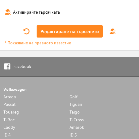
Активирайте търсачката
Редактиране на търсенето
* Показване на правното известие
Facebook
Volkswagen
Arteon
Golf
Passat
Tiguan
Touareg
Taigo
T-Roc
T-Cross
Caddy
Amarok
ID.4
ID.5