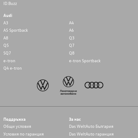
ID.Buzz
Audi
A3
A4
A5 Sportback
A6
A8
Q3
Q5
Q7
SQ7
Q8
e-tron
e-tron Sportback
Q4 e-tron
Поддръжка
За нас
Общи условия
Das WeltAuto България
Условия по гаранция
Das WeltAuto гаранция