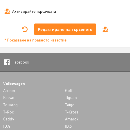
Активирайте търсачката
Редактиране на търсенето
* Показване на правното известие
Facebook
Volkswagen
Arteon
Golf
Passat
Tiguan
Touareg
Taigo
T-Roc
T-Cross
Caddy
Amarok
ID.4
ID.5