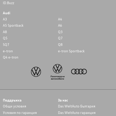
ID.Buzz
Audi
A3
A4
A5 Sportback
A6
A8
Q3
Q5
Q7
SQ7
Q8
e-tron
e-tron Sportback
Q4 e-tron
Поддръжка
За нас
Общи условия
Das WeltAuto България
Условия по гаранция
Das WeltAuto гаранция