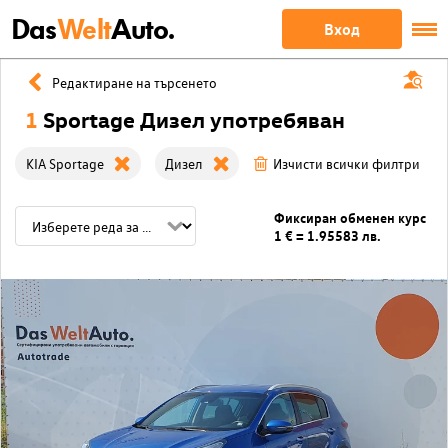
Das
Welt
Auto.
Вход
Редактиране на търсенето
1
Sportage Дизел употребяван
KIA Sportage
Дизел
Изчисти всички филтри
Фиксиран обменен курс
1 € = 1.95583 лв.