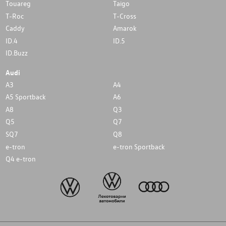
Touareg
Taigo
T-Roc
T-Cross
Caddy
Amarok
ID.4
ID.5
ID.Buzz
Audi
A3
A4
A5 Sportback
A6
A8
Q3
Q5
Q7
SQ7
Q8
e-tron
e-tron Sportback
Q4 e-tron