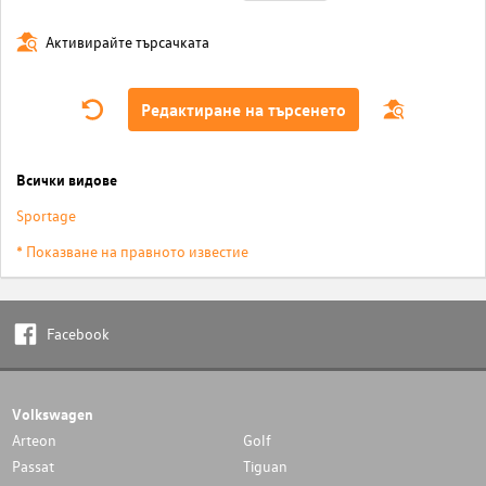
Активирайте търсачката
Редактиране на търсенето
Всички видове
Sportage
* Показване на правното известие
Facebook
Volkswagen
Arteon
Golf
Passat
Tiguan