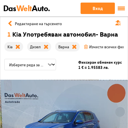
Das
Welt
Auto.
Вход
Редактиране на търсенето
1
Kia Употребяван автомобил- Варна
Kia
Дизел
Варна
Изчисти всички филт
Фиксиран обменен курс
1 € = 1.95583 лв.