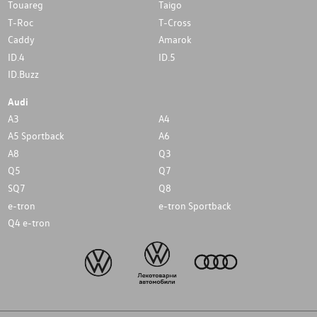
Touareg
Taigo
T-Roc
T-Cross
Caddy
Amarok
ID.4
ID.5
ID.Buzz
Audi
A3
A4
A5 Sportback
A6
A8
Q3
Q5
Q7
SQ7
Q8
e-tron
e-tron Sportback
Q4 e-tron