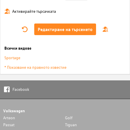
Активирайте търсачката
Редактиране на търсенето
Всички видове
Sportage
* Показване на правното известие
Facebook
Volkswagen
Arteon
Golf
Passat
Tiguan