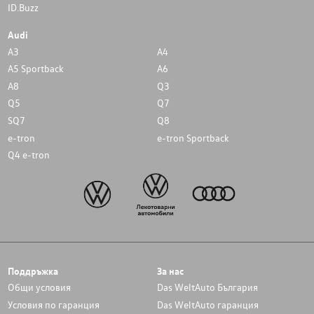
ID.Buzz
Audi
A3
A4
A5 Sportback
A6
A8
Q3
Q5
Q7
SQ7
Q8
e-tron
e-tron Sportback
Q4 e-tron
Поддръжка
За нас
Общи условия
Das WeltAuto България
Условия по гаранция
Das WeltAuto гаранция