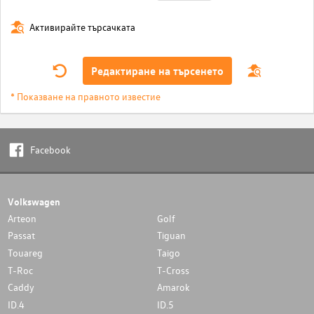
Активирайте търсачката
Редактиране на търсенето
* Показване на правното известие
Facebook
Volkswagen
Arteon
Golf
Passat
Tiguan
Touareg
Taigo
T-Roc
T-Cross
Caddy
Amarok
ID.4
ID.5