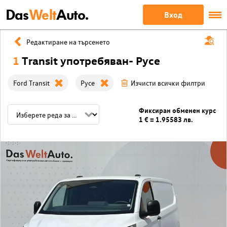
Das
Welt
Auto.
Вход
Редактиране на търсенето
1
Transit употребяван- Русе
Ford Transit
Русе
Изчисти всички филтри
Фиксиран обменен курс
1 € = 1.95583 лв.