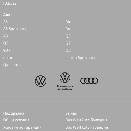
ID.Buzz
Audi
A3
A4
A5 Sportback
A6
A8
Q3
Q5
Q7
SQ7
Q8
e-tron
e-tron Sportback
Q4 e-tron
Поддръжка
За нас
Общи условия
Das WeltAuto България
Условия по гаранция
Das WeltAuto гаранция