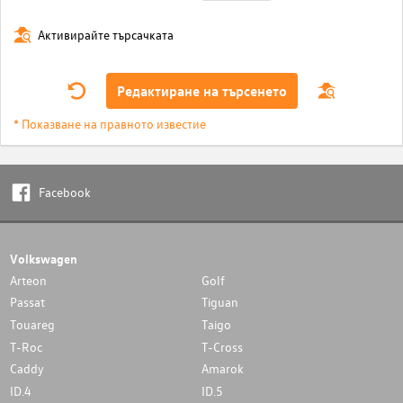
Активирайте търсачката
Редактиране на търсенето
* Показване на правното известие
Facebook
Volkswagen
Arteon
Golf
Passat
Tiguan
Touareg
Taigo
T-Roc
T-Cross
Caddy
Amarok
ID.4
ID.5