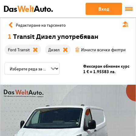
Das
Welt
Auto.
Вход
Редактиране на търсенето
1
Transit Дизел употребяван
Ford Transit
Дизел
Изчисти всички филтри
Фиксиран обменен курс
1 € = 1.95583 лв.