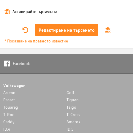
Активирайте търсачката
Редактиране на търсенето
* Показване на правното известие
Facebook
Volkswagen
Arteon
Golf
Passat
Tiguan
Touareg
Taigo
T-Roc
T-Cross
Caddy
Amarok
ID.4
ID.5