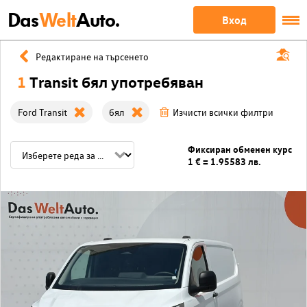
Das
Welt
Auto.
Вход
Редактиране на търсенето
1
Transit бял употребяван
Ford Transit
бял
Изчисти всички филтри
Фиксиран обменен курс
1 € = 1.95583 лв.