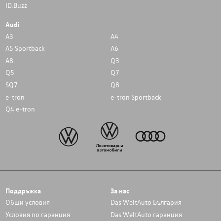
ID.Buzz
Audi
A3
A4
A5 Sportback
A6
A8
Q3
Q5
Q7
SQ7
Q8
e-tron
e-tron Sportback
Q4 e-tron
Поддръжка
За нас
Общи условия
Das WeltAuto България
Условия по гаранция
Das WeltAuto гаранция