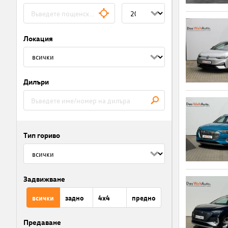
Локация
Дилъри
Тип гориво
Задвижване
всички
задно
4x4
предно
Предаване