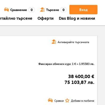
Вход
Сравнение
0
Търсене
0
етайлно търсене
Оферти
Das Blog и новини
Активирайте търсачката
Фиксиран обменен курс 1 € = 1.95583 лв.
38 400,00 €
75 103,87 лв.
Сравни
Добави в любими