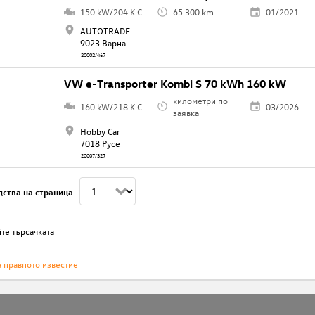
150 kW/204 K.C
65 300 km
01/2021
AUTOTRADE
9023 Варна
20002/467
VW e-Transporter Kombi S 70 kWh 160 kW
километри по
160 kW/218 K.C
03/2026
заявка
Hobby Car
7018 Русе
20007/327
дства на страница
те търсачката
а правното известие