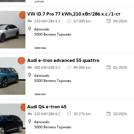
1179/149
VW ID.7 Pro 77 kWh,210 кВт/286 к.с./1-ст
210 kW/286 K.C
67 000 km
09/2024
Авточойс
5000 Велико Търново
20005/2864
Audi e-tron advanced 55 quattro
300 kW/408 K.C
89 000 km
01/2020
Авточойс
5000 Велико Търново
20005/2047
Audi Q4 e-tron 45
210 kW/286 K.C
20 276 km
10/2024
Авточойс
5000 Велико Търново