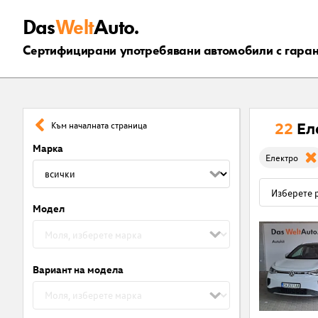
Das
Welt
Auto.
Сертифицирани употребявани автомобили с гара
22
Ел
Към началната страница
Марка
Електро
Модел
Вариант на модела