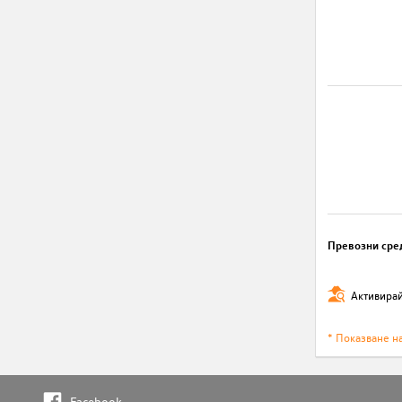
Превозни сре
Активирай
* Показване н
Facebook