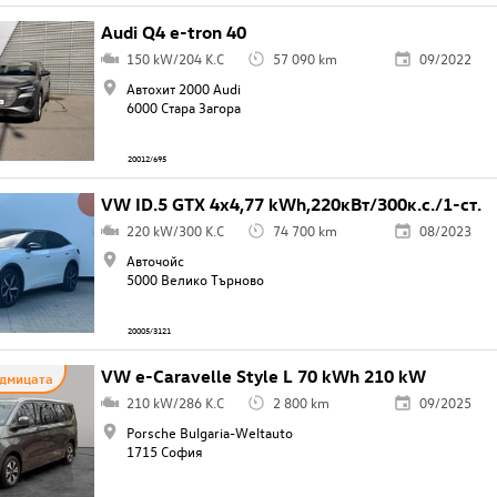
Audi Q4 e-tron 40
150 kW/204 K.C
57 090 km
09/2022
Автохит 2000 Audi
6000 Стара Загора
20012/695
VW ID.5 GTX 4x4,77 kWh,220кВт/300к.с./1-ст.
220 kW/300 K.C
74 700 km
08/2023
Авточойс
5000 Велико Търново
20005/3121
VW e-Caravelle Style L 70 kWh 210 kW
едмицата
210 kW/286 K.C
2 800 km
09/2025
Porsche Bulgaria-Weltauto
1715 София