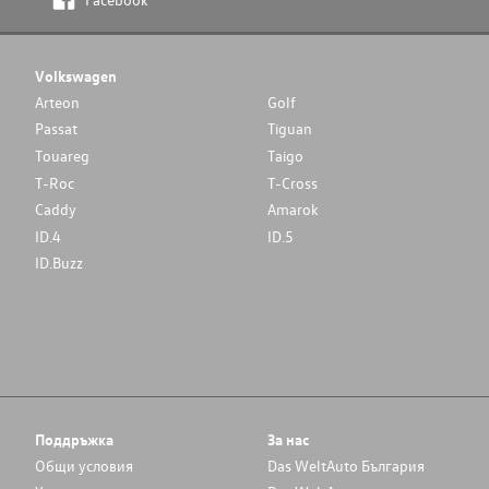
Volkswagen
Arteon
Golf
Passat
Tiguan
Touareg
Taigo
T-Roc
T-Cross
Caddy
Amarok
ID.4
ID.5
ID.Buzz
Поддръжка
За нас
Общи условия
Das WeltAuto България