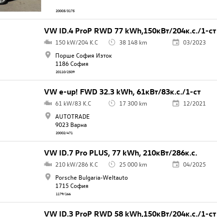
20005/3175
VW ID.4 ProP RWD 77 kWh,150кВт/204к.с./1-ст
150 kW/204 K.C
38 148 km
03/2023
Порше София Изток
1186 София
20110/2509
VW e-up! FWD 32.3 kWh, 61кВт/83к.с./1-ст
61 kW/83 K.C
17 300 km
12/2021
AUTOTRADE
9023 Варна
20002/471
VW ID.7 Pro PLUS, 77 kWh, 210кВт/286к.с.
210 kW/286 K.C
25 000 km
04/2025
Porsche Bulgaria-Weltauto
1715 София
1179/166
VW ID.3 ProP RWD 58 kWh,150кВт/204к.с./1-ст