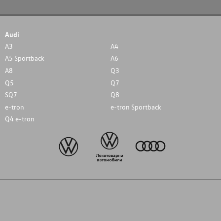
Audi
A3
A4
A5 Sportback
A6
A8
Q3
Q5
Q7
SQ7
Q8
e-tron
e-tron Sportback
Q4 e-tron