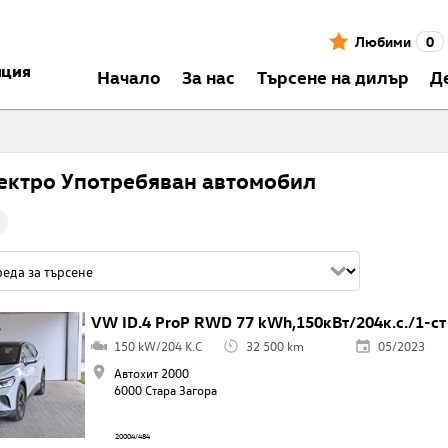
Любими
0
нция
Началo
За нас
Търсене на дилър
Д
ектро Употребяван автомобил
VW ID.4 ProP RWD 77 kWh,150кВт/204к.с./1-ст
150 kW/204 K.C
32 500 km
05/2023
Автохит 2000
6000 Стара Загора
20004/484