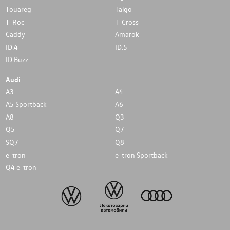
Touareg
Taigo
T-Roc
T-Cross
Caddy
Amarok
ID.4
ID.5
ID.Buzz
Audi
A3
A4
A5 Sportback
A6
A8
Q3
Q5
Q7
SQ7
Q8
e-tron
e-tron Sportback
Q4 e-tron