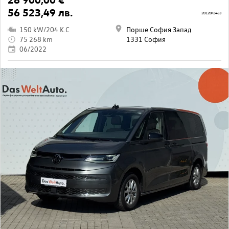
56 523,49 лв.
20120/2463
150 kW/204 K.C
Порше София Запад
75 268 km
1331 София
06/2022