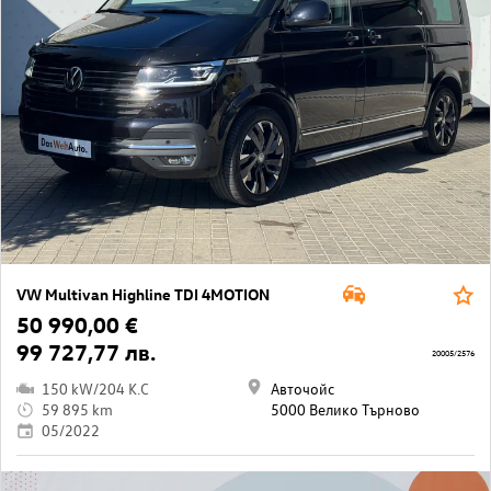
VW Multivan Highline TDI 4MOTION
50 990,00 €
99 727,77 лв.
20005/2576
150 kW/204 K.C
Авточойс
59 895 km
5000 Велико Търново
05/2022