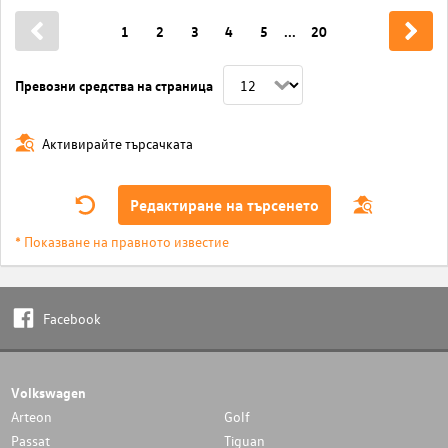
1
2
3
4
5
...
20
Превозни средства на страница
Активирайте търсачката
Редактиране на търсенето
* Показване на правното известие
Facebook
Volkswagen
Arteon
Golf
Passat
Tiguan