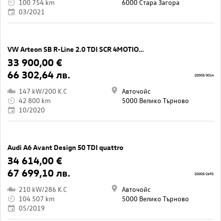
100 754 km
6000 Стара Загора
03/2021
VW Arteon SB R-Line 2.0 TDI SCR 4MOTION DSG
33 900,00 €
66 302,64 лв.
20005/3014
147 kW/200 K.C
Авточойс
42 800 km
5000 Велико Търново
10/2020
Audi A6 Avant Design 50 TDI quattro
34 614,00 €
67 699,10 лв.
20005/2692
210 kW/286 K.C
Авточойс
104 507 km
5000 Велико Търново
05/2019